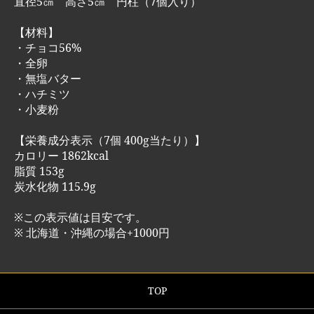
直径5㎝ 高さ5㎝ 円柱（7個入り）
【材料】
・チョコ56%
・全卵
・無塩バター
・ハチミツ
・小麦粉
【栄養成分表示（7個 400g当たり）】
カロリー 1862kcal
脂質 153g
炭水化物 115.9g
※この表示値は目安です。
※ 北海道・沖縄の場合+1000円
TOP